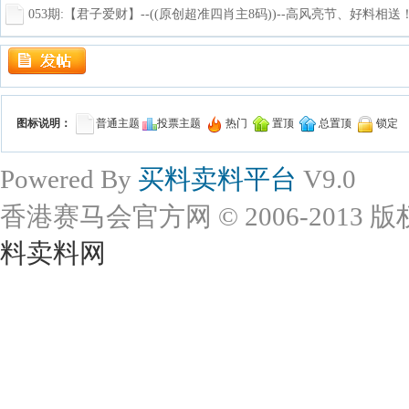
053期:【君子爱财】--((原创超准四肖主8码))--高风亮节、好料相送
图标说明：
普通主题
投票主题
热门
置顶
总置顶
锁定
Powered By
买料卖料平台
V9.0
香港赛马会官方网 © 2006-2013 版权
料卖料网