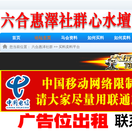
首页
论坛主页
马会资料
如何买料
如何卖料
您当前位置：
六合惠泽社群
>>
买料卖料平台