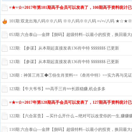
=★=☆=2017年第101期高手会员可以发表了，100期高手资料统计
101期:双龙出海八码※※八码 ※※八码※※八码 ¤√¤√八码 ★☆
053期:六合泰山---金牌【捌码】超级特料--以最小的投资，换回最
122期: 【参谋】从本期起直接发表136肖中特 $$$$$$$ 已更新
121期: 【参谋】从本期起直接发表136肖中特 $$$$$$$ 已更新
120期：神算三肖王◆①份生肖资料==《叁肖中特》==实力再与见证
123期:【牛大爷爷】≈≈高手三肖≈≈长跟稳赚,机会多多
=★=☆=2017年第128期高手会员可以发表了，127期高手资料统计
122期:【六合富贵】→买什么开什么→绝对可以改变你的一生,赚赚
110期:六合泰山---金牌【捌码】超级特料--以最小的投资，换回最