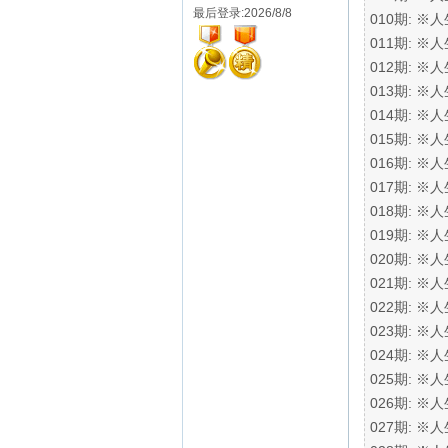
最后登录:2026/8/8
010期: 
011期: 
012期: 
013期: 
014期: 
015期: 
016期: 
017期: 
018期: 
019期: 
020期: 
021期: 
022期: 
023期: 
024期: 
025期: 
026期: 
027期: 