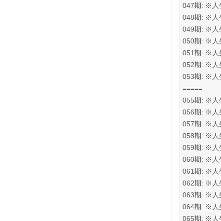
047期: 
048期: 
049期: 
050期: 
051期: 
052期: 
053期: 
=====
055期: 
056期: 
057期: 
058期: 
059期: 
060期: 
061期: 
062期: 
063期: 
064期: 
065期: 