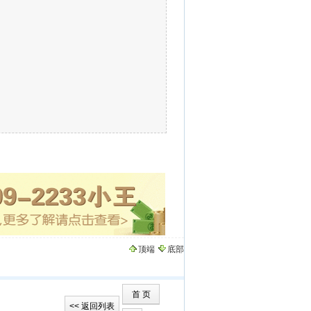
顶端
底部
首 页
<< 返回列表