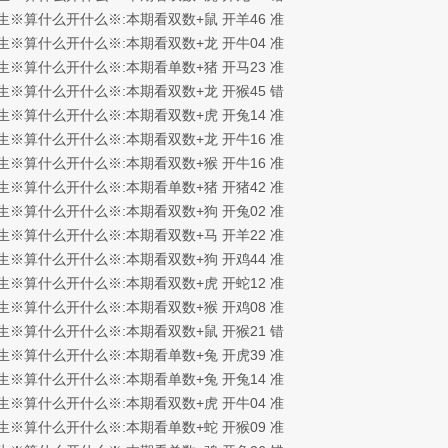
※人生※算什么开什么※:本期看双数+鼠 开羊46 准
※人生※算什么开什么※:本期看双数+龙 开牛04 准
※人生※算什么开什么※:本期看单数+猪 开马23 准
※人生※算什么开什么※:本期看双数+龙 开猴45 错
※人生※算什么开什么※:本期看双数+虎 开兔14 准
※人生※算什么开什么※:本期看双数+龙 开牛16 准
※人生※算什么开什么※:本期看双数+猴 开牛16 准
※人生※算什么开什么※:本期看单数+猪 开猪42 准
※人生※算什么开什么※:本期看双数+狗 开兔02 准
※人生※算什么开什么※:本期看双数+马 开羊22 准
※人生※算什么开什么※:本期看双数+狗 开鸡44 准
※人生※算什么开什么※:本期看双数+虎 开蛇12 准
※人生※算什么开什么※:本期看双数+猴 开鸡08 准
※人生※算什么开什么※:本期看双数+鼠 开猴21 错
※人生※算什么开什么※:本期看单数+兔 开虎39 准
※人生※算什么开什么※:本期看单数+兔 开兔14 准
※人生※算什么开什么※:本期看双数+虎 开牛04 准
※人生※算什么开什么※:本期看单数+蛇 开猴09 准