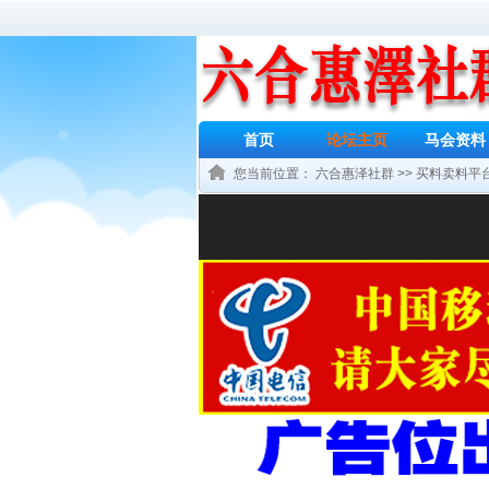
首页
论坛主页
马会资料
您当前位置：
六合惠泽社群
>>
买料卖料平