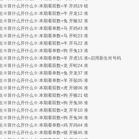
※人生※算什么开什么※:本期看双数+羊 开鸡19 错
※人生※算什么开什么※:本期看双数+牛 开龙12 准
※人生※算什么开什么※:本期看双数+兔 开猴32 准
※人生※算什么开什么※:本期看单数+马 开鸡43 准
※人生※算什么开什么※:本期看单数+马 开蛇23 准
※人生※算什么开什么※:本期看双数+牛 开马22 准
※人生※算什么开什么※:本期看单数+狗 开兔13 准
※人生※算什么开什么※:本期看单数+羊 开虎15 准=启用新生肖号码
※人生※算什么开什么※:本期看双数+龙 开蛇24 准
※人生※算什么开什么※:本期看单数+兔 开龙37 准
※人生※算什么开什么※:本期看单数+羊 开鼠05 准
※人生※算什么开什么※:本期看双数+虎 开猪06 准
※人生※算什么开什么※:本期看双数+狗 开猴21 错
※人生※算什么开什么※:本期看双数+狗 开兔38 准
※人生※算什么开什么※:本期看双数+龙 开羊10 准
※人生※算什么开什么※:本期看双数+狗 开兔38 准
※人生※算什么开什么※:本期看单数+鸡 开鸡44 准
※人生※算什么开什么※:本期看单数+猪 开猴45 准