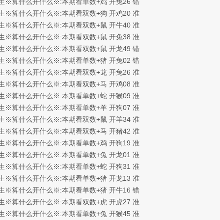
※人生※算什么开什么※:本期看单数+鸡 开兔26 错
※人生※算什么开什么※:本期看双数+狗 开鸡20 准
※人生※算什么开什么※:本期看双数+鼠 开牛40 准
※人生※算什么开什么※:本期看双数+鼠 开兔38 准
※人生※算什么开什么※:本期看双数+鼠 开龙49 错
※人生※算什么开什么※:本期看单数+猪 开兔02 错
※人生※算什么开什么※:本期看双数+龙 开兔26 准
※人生※算什么开什么※:本期看双数+马 开鸡08 准
※人生※算什么开什么※:本期看单数+蛇 开猴09 准
※人生※算什么开什么※:本期看单数+羊 开狗07 准
※人生※算什么开什么※:本期看双数+鼠 开羊34 准
※人生※算什么开什么※:本期看双数+马 开猪42 准
※人生※算什么开什么※:本期看单数+鸡 开狗19 准
※人生※算什么开什么※:本期看单数+兔 开龙01 准
※人生※算什么开什么※:本期看单数+蛇 开狗31 准
※人生※算什么开什么※:本期看单数+猪 开龙13 准
※人生※算什么开什么※:本期看单数+猪 开牛16 错
※人生※算什么开什么※:本期看双数+虎 开虎27 准
※人生※算什么开什么※:本期看单数+兔 开猴45 准