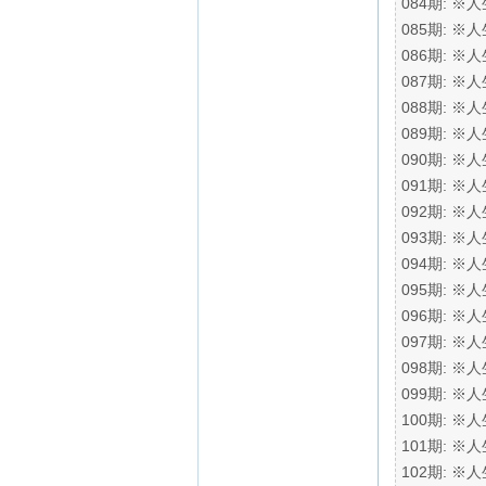
084期: 
085期: 
086期: 
087期: 
088期: 
089期: 
090期: 
091期: 
092期: 
093期: 
094期: 
095期: 
096期: 
097期: 
098期: 
099期: 
100期: 
101期: 
102期: 