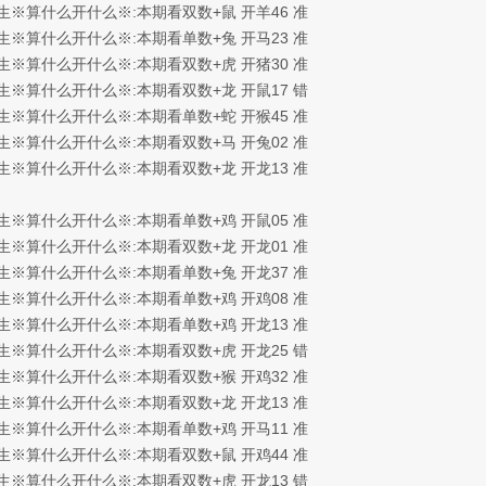
※人生※算什么开什么※:本期看双数+鼠 开羊46 准
※人生※算什么开什么※:本期看单数+兔 开马23 准
※人生※算什么开什么※:本期看双数+虎 开猪30 准
※人生※算什么开什么※:本期看双数+龙 开鼠17 错
※人生※算什么开什么※:本期看单数+蛇 开猴45 准
※人生※算什么开什么※:本期看双数+马 开兔02 准
※人生※算什么开什么※:本期看双数+龙 开龙13 准
※人生※算什么开什么※:本期看单数+鸡 开鼠05 准
※人生※算什么开什么※:本期看双数+龙 开龙01 准
※人生※算什么开什么※:本期看单数+兔 开龙37 准
※人生※算什么开什么※:本期看单数+鸡 开鸡08 准
※人生※算什么开什么※:本期看单数+鸡 开龙13 准
※人生※算什么开什么※:本期看双数+虎 开龙25 错
※人生※算什么开什么※:本期看双数+猴 开鸡32 准
※人生※算什么开什么※:本期看双数+龙 开龙13 准
※人生※算什么开什么※:本期看单数+鸡 开马11 准
※人生※算什么开什么※:本期看双数+鼠 开鸡44 准
※人生※算什么开什么※:本期看双数+虎 开龙13 错