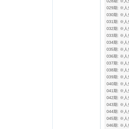
028期: 
029期: 
030期: 
031期: 
032期: 
033期: 
034期: 
035期: 
036期: 
037期: 
038期: 
039期: 
040期: 
041期: 
042期: 
043期: 
044期: 
045期: 
046期: 