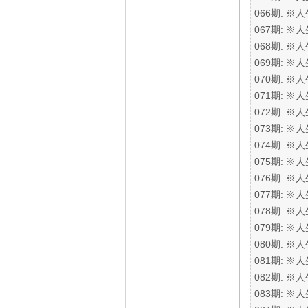
066期: 
067期: 
068期: 
069期: 
070期: 
071期: 
072期: 
073期: 
074期: 
075期: 
076期: 
077期: 
078期: 
079期: 
080期: 
081期: 
082期: 
083期: 